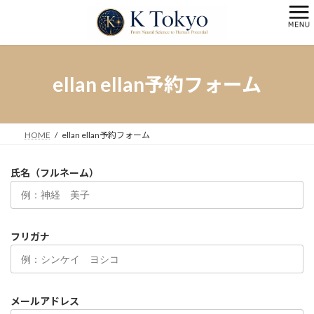
コ
ナ
ン
ビ
テ
ゲ
ン
ー
ツ
シ
へ
ョ
ellan ellan予約フォーム
ス
ン
キ
に
ッ
移
プ
動
HOME
ellan ellan予約フォーム
氏名（フルネーム）
フリガナ
メールアドレス