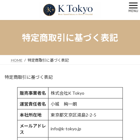
コ
ナ
ン
ビ
テ
ゲ
ン
ー
ツ
シ
へ
ョ
特定商取引に基づく表記
ス
ン
キ
に
ッ
移
プ
動
HOME
特定商取引に基づく表記
特定商取引に基づく表記
販売事業者名
株式会社K Tokyo
運営責任者名
小城 絢一朗
本社所在地
東京都文京区湯島2-2-5
メールアドレ
info@k-tokyo.jp
ス