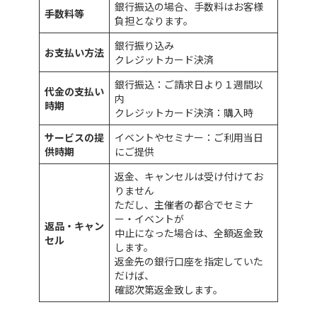
銀行振込の場合、手数料はお客様
手数料等
負担となります。
銀行振り込み
お支払い方法
クレジットカード決済
銀行振込：ご請求日より１週間以
代金の支払い
内
時期
クレジットカード決済：購入時
サービスの提
イベントやセミナー：ご利用当日
供時期
にご提供
返金、キャンセルは受け付けてお
りません
ただし、主催者の都合でセミナ
ー・イベントが
返品・キャン
中止になった場合は、全額返金致
セル
します。
返金先の銀行口座を指定していた
だけば、
確認次第返金致します。