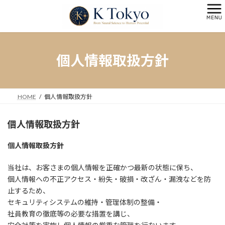
コ
ナ
ン
ビ
テ
ゲ
ン
ー
ツ
シ
へ
ョ
個人情報取扱方針
ス
ン
キ
に
ッ
移
プ
動
HOME
個人情報取扱方針
個人情報取扱方針
個人情報取扱方針
当社は、お客さまの個人情報を正確かつ最新の状態に保ち、
個人情報への不正アクセス・紛失・破損・改ざん・漏洩などを防
止するため、
セキュリティシステムの維持・管理体制の整備・
社員教育の徹底等の必要な措置を講じ、